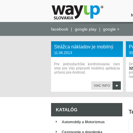
facebook
|
google play
|
google +
Strážca nákladov je mobilný
P
11.06.2013
30
Pre jednoduchšie kontrolovanie cien
Dn
sme pre Vás pripravili mobilnú aplikácia
32
určenú pre Android.
pr
na
VIAC INFO
KATALÓG
T
Automobily a Motorizmus
Cestovanie a dovolenka