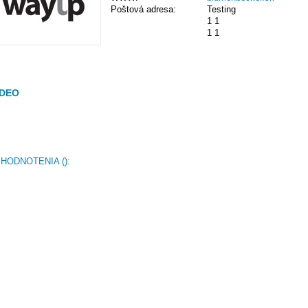
Poštová adresa:
Testing
1 1
1 1
IDEO
HODNOTENIA (
):