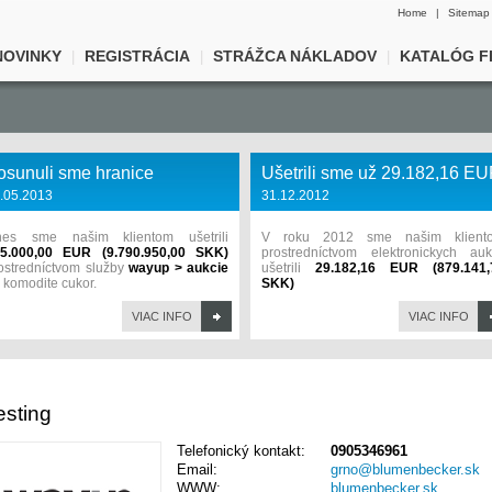
Home
|
Sitemap
NOVINKY
REGISTRÁCIA
STRÁŽCA NÁKLADOV
KATALÓG F
|
|
|
osunuli sme hranice
Ušetrili sme už 29.182,16 E
.05.2013
31.12.2012
es sme našim klientom ušetrili
V roku 2012 sme našim klient
5.000,00 EUR (9.790.950,00 SKK)
prostredníctvom elektronickych aukc
ostredníctvom služby
wayup > aukcie
ušetrili
29.182,16 EUR (879.141,
 komodite cukor.
SKK)
VIAC INFO
VIAC INFO
esting
Telefonický kontakt:
0905346961
Email:
grno@blumenbecker.sk
WWW:
blumenbecker.sk