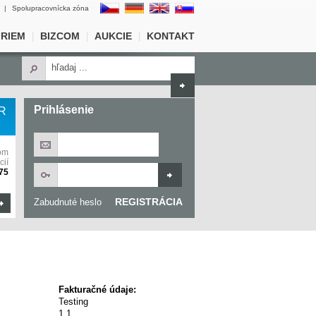
|
Spolupracovnícka zóna
IRIEM
BIZCOM
AUKCIE
KONTAKT
|
|
|
Prihlásenie
UR
om
ií
75
REGISTRÁCIA
Zabudnuté heslo
Fakturačné údaje:
Testing
1 1